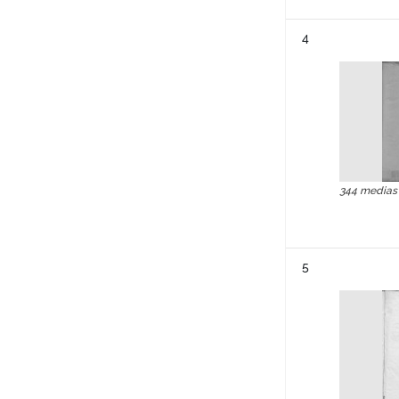
Résultat n°
4
344 medias
Résultat n°
5