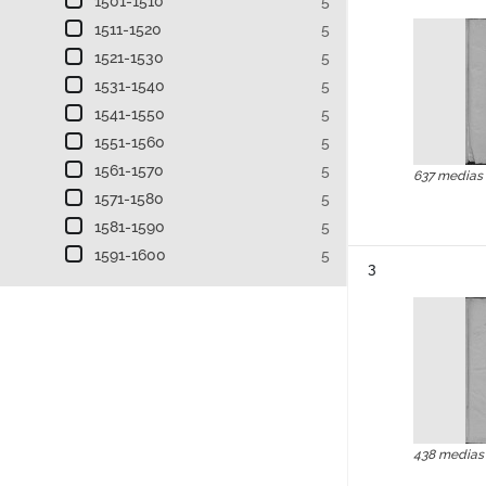
1501-1510
5
1511-1520
5
1521-1530
5
1531-1540
5
1541-1550
5
1551-1560
5
1561-1570
5
637 medias
1571-1580
5
1581-1590
5
1591-1600
5
Résultat n°
3
438 medias