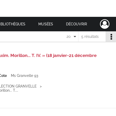
IBLIOTHÈQUES
MUSÉES
DÉCOUVRIR
20
5 résultats
im. Morillon... T. IV. » (18 janvier-21 décembre
Cote
Ms Granvelle 93
LECTION GRANVELLE
lon... T....