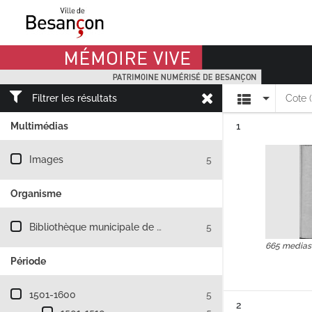
Mémoire Vive patrimoine numérisé de Besançon
Affichage
Filtrer les résultats
Cote 
Résultat n°
Multimédias
1
Filtre les résultats par : Multimédias
Images
5
Organisme
Filtre les résultats par : Organisme
Bibliothèque municipale de Besançon
5
665 medias
Période
Filtre les résultats par : Période
1501-1600
5
Résultat n°
2