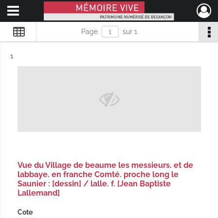
Ouvrir le menu déroulant
Mémoire Vive patrimoine numérisé de Besançon
Page
sur 1
Résultat n°
1
Vue du Village de beaume les messieurs. et de
labbaye. en franche Comté. proche long le
Saunier : [dessin] / lalle. f. [Jean Baptiste
Lallemand]
Cote