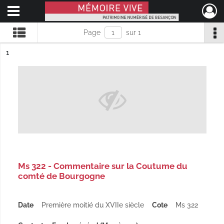
Ouvrir le menu déroulant
Mémoire Vive patrimoine numérisé de Besançon
Page
sur 1
ésultat n°
1
Ms 322 - Commentaire sur la Coutume du
comté de Bourgogne
Date
Première moitié du XVIIe siècle
Cote
Ms 322