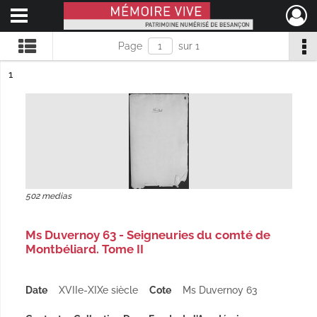
Ouvrir le menu déroulant
Mémoire Vive patrimoine numérisé de Besançon
Page
sur 1
ésultat n°
1
502 medias
Ms Duvernoy 63 - Seigneuries du comté de
Montbéliard. Tome II
Date
XVIIe-XIXe siècle
Cote
Ms Duvernoy 63