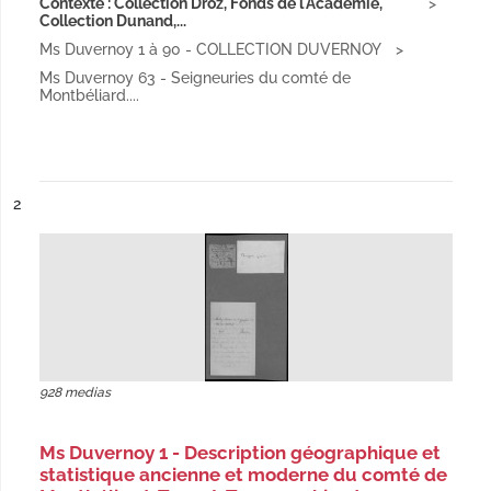
Contexte : Collection Droz, Fonds de l'Académie,
Collection Dunand,...
Ms Duvernoy 1 à 90 - COLLECTION DUVERNOY
Ms Duvernoy 63 - Seigneuries du comté de
Montbéliard....
ésultat n°
2
928 medias
Ms Duvernoy 1 - Description géographique et
statistique ancienne et moderne du comté de