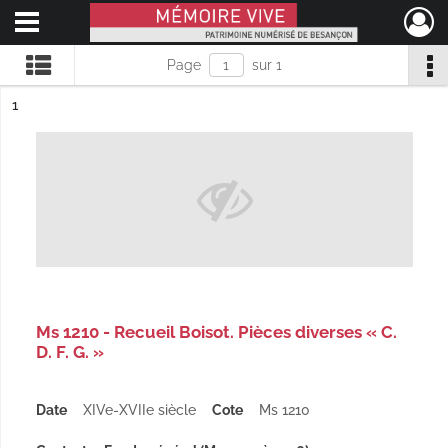
Ouvrir le menu déroulant
Mémoire Vive patrimoine numérisé de Besançon
Page
sur 1
ésultat n°
1
Ms 1210 - Recueil Boisot. Pièces diverses « C.
D. F. G. »
Date
XIVe-XVIIe siècle
Cote
Ms 1210