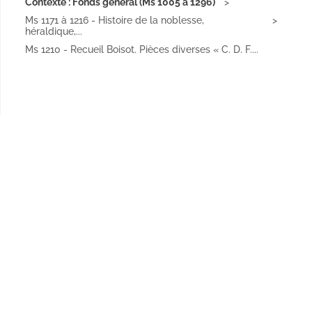
Contexte : Fonds général (Ms 1005 à 1296)
Ms 1171 à 1216 - Histoire de la noblesse,
héraldique,...
Ms 1210 - Recueil Boisot. Pièces diverses « C. D. F....