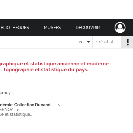
IBLIOTHÈQUES
MUSÉES
DÉCOUVRIR
20
1 résultat
graphique et statistique ancienne et moderne
 Topographie et statistique du pays.
ernoy 1
adémie, Collection Dunand,...
VERNOY
et statistique...