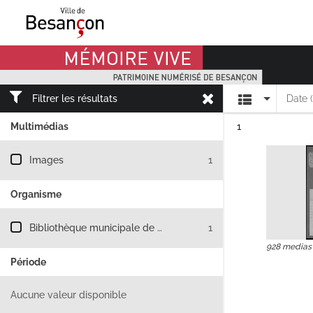
Mémoire Vive patrimoine numérisé de Besançon
Affichage
Filtrer les résultats
Date 
Résultat n°
Multimédias
1
Filtre les résultats par : Multimédias
Images
1
Organisme
Filtre les résultats par : Organisme
Bibliothèque municipale de Besançon
1
928 medias
Période
Filtre les résultats par : Période
Aucune valeur disponible