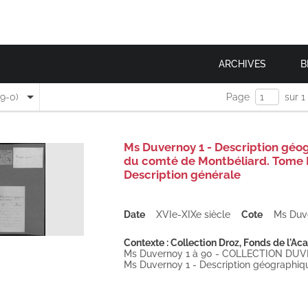
ARCHIVES
B
(9-0)
Page
sur 1
Ms Duvernoy 1 - Description géo
du comté de Montbéliard. Tome I.
Description générale
Date
XVIe-XIXe siècle
Cote
Ms Duv
Contexte : Collection Droz, Fonds de l'Ac
Ms Duvernoy 1 à 90 - COLLECTION DU
Ms Duvernoy 1 - Description géographique 