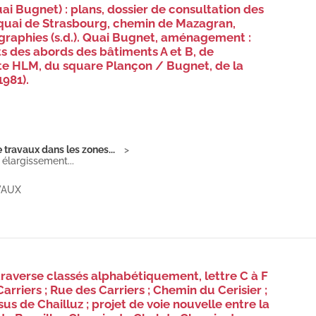
uai Bugnet) : plans, dossier de consultation des
 quai de Strasbourg, chemin de Mazagran,
graphies (s.d.). Quai Bugnet, aménagement :
 des abords des bâtiments A et B, de
tte HLM, du square Plançon / Bugnet, de la
1981).
travaux dans les zones...
élargissement...
VAUX
traverse classés alphabétiquement, lettre C à F
riers ; Rue des Carriers ; Chemin du Cerisier ;
us de Chailluz ; projet de voie nouvelle entre la