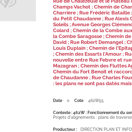
Rue de Chalezeule et le Plateau 
Champs Vachot ; Chemin de Cham
Charrière ; Rue Frédéric Bataille
du Petit Chaudanne ; Rue Alexis C
Soleils ; Avenue Georges Clémen
Colard ; Chemin de la Combe aux
la Combe Saragosse ; Chemin de 
David ; Rue Robert Demangel ; Ch
Louis Duplain ; Chemin de l'Epit
; Chemin des Essarts l'Amour ; Ru
nouvelle entre Rue Febvre et rue
Mazagran ; Chemin des Fluttes Ag
Chemin du Fort Benoit et raccor
de Chaudanne ; Rue Charles Fourr
: les plans ne sont pas datés mai
Date
0
Cote
462W55
Contexte : 462W : Fonctionnement du serv
Projets d'alignements : plans de travers
Producteur :
DIRECTION PLAN ET IN