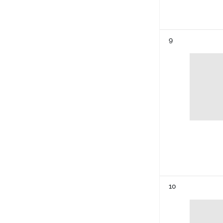
Résultat n°
9
Résultat n°
10