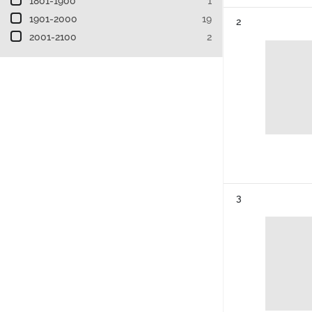
1801-1900
1
1901-2000
19
Résultat n°
2
2001-2100
2
Résultat n°
3