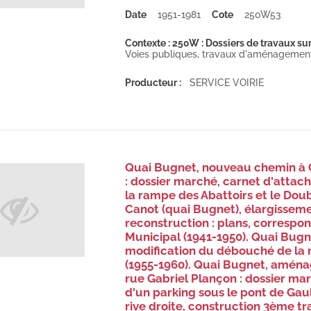
Date
1951-1981
Cote
250W53
Contexte : 250W : Dossiers de travaux sur
Voies publiques, travaux d'aménagement, 
Producteur :
SERVICE VOIRIE
Quai Bugnet, nouveau chemin à 
: dossier marché, carnet d'attac
la rampe des Abattoirs et le Doub
Canot (quai Bugnet), élargisseme
reconstruction : plans, correspon
Municipal (1941-1950). Quai Bugn
modification du débouché de la ri
(1955-1960). Quai Bugnet, aména
rue Gabriel Plançon : dossier m
d'un parking sous le pont de Gaul
rive droite, construction 3ème t