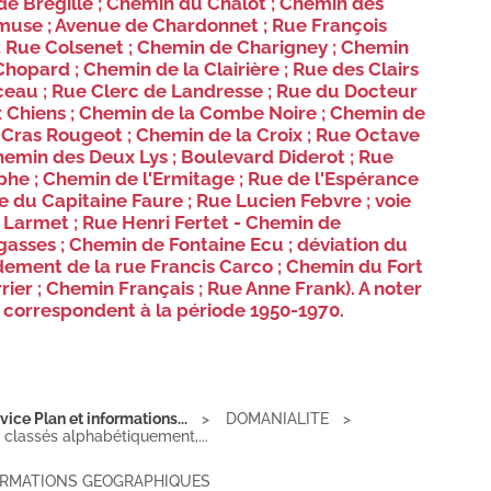
de Bregille ; Chemin du Chalot ; Chemin des
use ; Avenue de Chardonnet ; Rue François
 ; Rue Colsenet ; Chemin de Charigney ; Chemin
hopard ; Chemin de la Clairière ; Rue des Clairs
ceau ; Rue Clerc de Landresse ; Rue du Docteur
 Chiens ; Chemin de la Combe Noire ; Chemin de
Cras Rougeot ; Chemin de la Croix ; Rue Octave
emin des Deux Lys ; Boulevard Diderot ; Rue
aphe ; Chemin de l'Ermitage ; Rue de l'Espérance
e du Capitaine Faure ; Rue Lucien Febvre ; voie
 Larmet ; Rue Henri Fertet - Chemin de
asses ; Chemin de Fontaine Ecu ; déviation du
dement de la rue Francis Carco ; Chemin du Fort
ier ; Chemin Français ; Rue Anne Frank). A noter
s correspondent à la période 1950-1970.
ice Plan et informations...
DOMANIALITE
e classés alphabétiquement,...
FORMATIONS GEOGRAPHIQUES