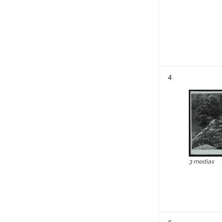
Résultat n°
4
3 medias
Résultat n°