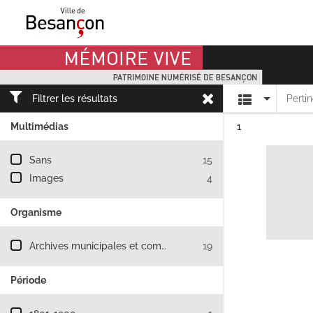
Mémoire Vive patrimoine numérisé de Besançon
Affichage
Filtrer les résultats
Perti
Résultat n°
Multimédias
1
Filtre les résultats par : Multimédias
Sans
15
Images
4
Organisme
Filtre les résultats par : Organisme
Archives municipales et communautaires de Besançon
19
Période
Filtre les résultats par : Période