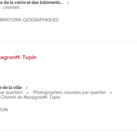
de la voirie et des bâtiments...
 chantier...
FORMATIONS GEOGRAPHIQUES
zagranM. Tupin
de la ville
r quartier)
Photographies classées par quartier
 - Chemin de MazagranM. Tupin
ION