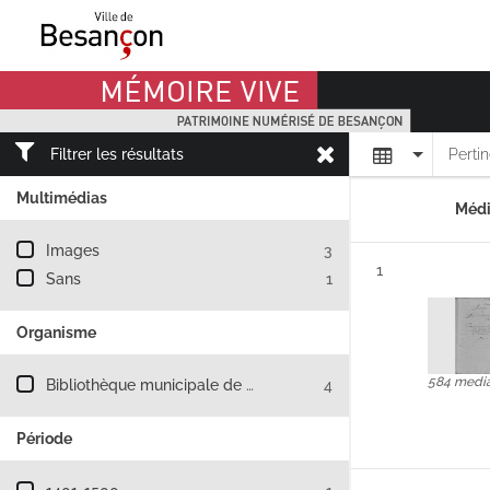
Mémoire Vive patrimoine numérisé de Besançon
Affichage
Filtrer les résultats
Perti
Multimédias
Médi
Filtre les résultats par : Multimédias
Images
3
Résultat n°
1
Sans
1
Organisme
Filtre les résultats par : Organisme
584 medi
Bibliothèque municipale de Besançon
4
Période
Filtre les résultats par : Période