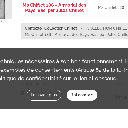
Ms Chiflet 186 - Armorial des
Ms Chiflet 186
Pays-Bas, par Jules Chiflet
as
Contexte : Collection Chiflet
COLLECTION CHIFLE
Ms Chiflet 186 - Armorial des Pays-Bas, par Jules Chifle
chniques nécessaires à son bon fonctionnement. I
exemptés de consentements (Article 82 de la loi In
itique de confidentialité sur le lien ci-dessous.
Nous contacter
Nous sui
memoirevive@besancon.fr
En savoir plus
J'ai compris
Mémoir
Ville