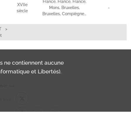
France, France, France,
XVIIe
Mons, Bruxelles,
-
siècle
Bruxelles, Compiègne…
T
t
ls ne contiennent aucune
formatique et Libertés).
vre sur :
e vive