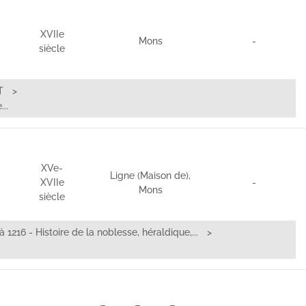
XVIIe
Mons
-
siècle
T
..
XVe-
Ligne (Maison de),
XVIIe
-
Mons
siècle
à 1216 - Histoire de la noblesse, héraldique,...