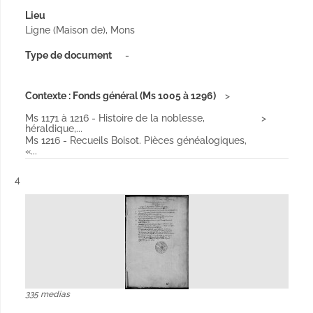
Lieu
Ligne (Maison de), Mons
Type de document
-
Contexte : Fonds général (Ms 1005 à 1296)
Ms 1171 à 1216 - Histoire de la noblesse,
héraldique,...
Ms 1216 - Recueils Boisot. Pièces généalogiques,
«...
Résultat n°
4
335 medias