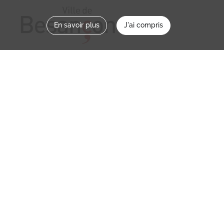
En savoir plus
J'ai compris
Nous contacter
memoirevive@besancon.fr
Nous suivre sur :
Mémoire vive
Ville
NOS ETABLISSEMENTS
MENTIONS LÉGALES / CONDITIONS D’UTILISATION