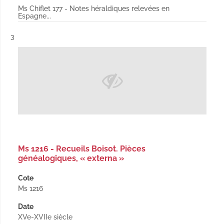
Ms Chiflet 177 - Notes héraldiques relevées en
Espagne...
Résultat n°
3
Ms 1216 - Recueils Boisot. Pièces
généalogiques, « externa »
Cote
Ms 1216
Date
XVe-XVIIe siècle