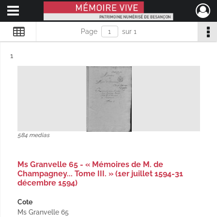
Ouvrir le menu déroulant
Mémoire Vive patrimoine numérisé de Besançon
Page
sur 1
Résultat n°
1
584 medias
Ms Granvelle 65 - « Mémoires de M. de
Champagney... Tome III. » (1er juillet 1594-31
décembre 1594)
Cote
Ms Granvelle 65