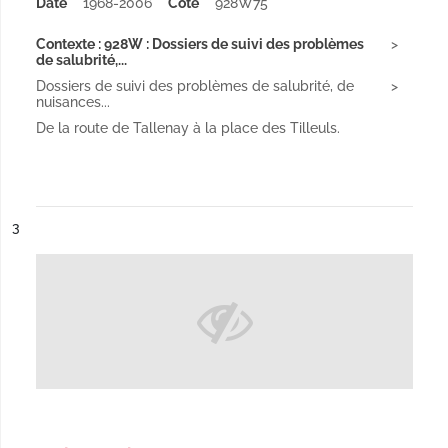
Date
1968-2006
Cote
928W75
Contexte : 928W : Dossiers de suivi des problèmes
de salubrité,...
Dossiers de suivi des problèmes de salubrité, de
nuisances...
De la route de Tallenay à la place des Tilleuls.
ésultat n°
3