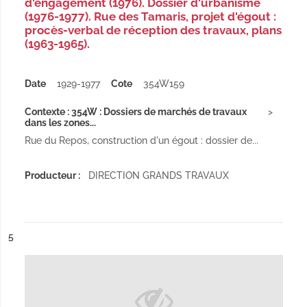
d'engagement (1976). Dossier d'urbanisme
(1976-1977). Rue des Tamaris, projet d'égout :
procès-verbal de réception des travaux, plans
(1963-1965).
Date
1929-1977
Cote
354W159
Contexte : 354W : Dossiers de marchés de travaux
dans les zones...
Rue du Repos, construction d'un égout : dossier de...
Producteur :
DIRECTION GRANDS TRAVAUX
ésultat n°
5