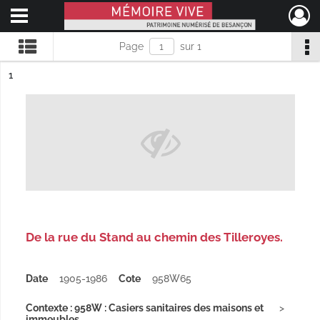
Ouvrir le menu déroulant
Mémoire Vive patrimoine numérisé de Besançon
Page
sur 1
ésultat n°
1
De la rue du Stand au chemin des Tilleroyes.
Date
1905-1986
Cote
958W65
Contexte : 958W : Casiers sanitaires des maisons et
immeubles...