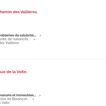
hemin des Vallières.
roblèmes de salubrité,...
ité, de nuisances...
es Vallières.
ue de la Vaîte.
 maisons et immeubles...
bles de Besançon...
 Vaîte.