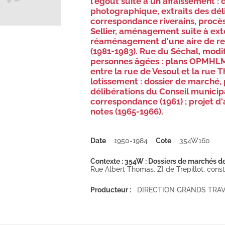
l'égout suite à un affaissement :
photographique, extraits des dél
correspondance riverains, procès
Sellier, aménagement suite à e
réaménagement d'une aire de re
(1981-1983). Rue du Séchal, modi
personnes âgées : plans OPMHLM 
entre la rue de Vesoul et la rue 
lotissement : dossier de marché,
délibérations du Conseil municipa
correspondance (1961) ; projet d
notes (1965-1966).
Date
1950-1984
Cote
354W160
Contexte : 354W : Dossiers de marchés de 
Rue Albert Thomas, ZI de Trepillot, constr
Producteur :
DIRECTION GRANDS TRA