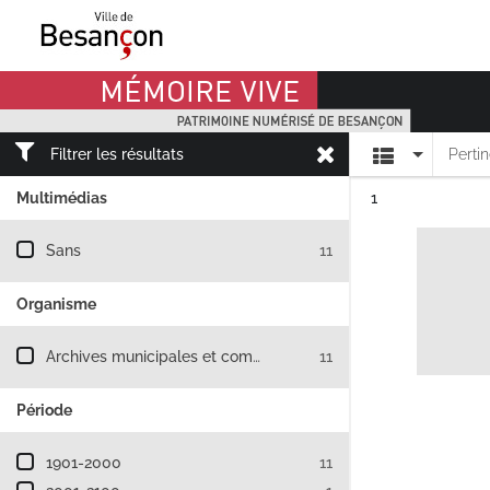
Mémoire Vive patrimoine numérisé de Besançon
Affichage
Filtrer les résultats
Perti
Résultat n°
Multimédias
1
Filtre les résultats par : Multimédias
Sans
11
Organisme
Filtre les résultats par : Organisme
Archives municipales et communautaires de Besançon
11
Période
Filtre les résultats par : Période
1901-2000
11