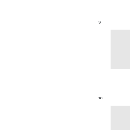
Résultat n°
9
Résultat n°
10