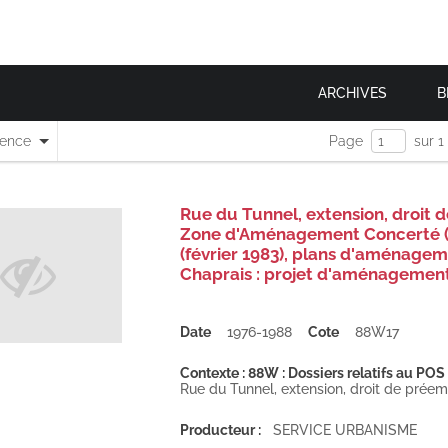
ARCHIVES
B
nence
Page
sur 1
Rue du Tunnel, extension, droit 
Zone d'Aménagement Concerté (ZA
(février 1983), plans d'aménageme
Chaprais : projet d'aménagement
Date
1976-1988
Cote
88W17
Contexte : 88W : Dossiers relatifs au POS 
Rue du Tunnel, extension, droit de préemp
Producteur :
SERVICE URBANISME