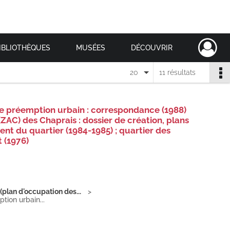
IBLIOTHÈQUES
MUSÉES
DÉCOUVRIR
20
11 résultats
de préemption urbain : correspondance (1988)
C) des Chaprais : dossier de création, plans
nt du quartier (1984-1985) ; quartier des
 (1976)
(plan d'occupation des...
tion urbain...