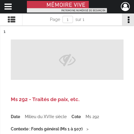
Ouvrir le menu déroulant
Mémoire Vive patrimoine numérisé de Besançon
Page
sur 1
ésultat n°
1
Ms 292 - Traités de paix, etc.
Date
Milieu du XVIIe siècle
Cote
Ms 292
Contexte : Fonds général (Ms 1 à 507)