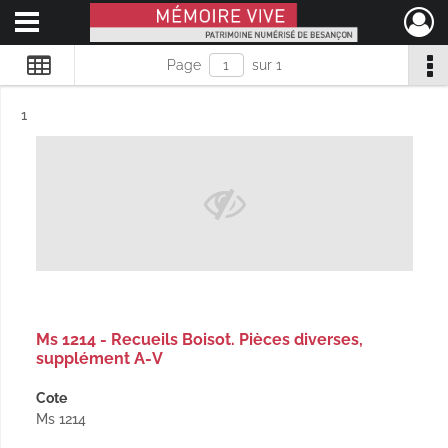
Ouvrir le menu déroulant
Mémoire Vive patrimoine numérisé de Besançon
Page
sur 1
Résultat n°
1
Ms 1214 - Recueils Boisot. Pièces diverses,
supplément A-V
Cote
Ms 1214