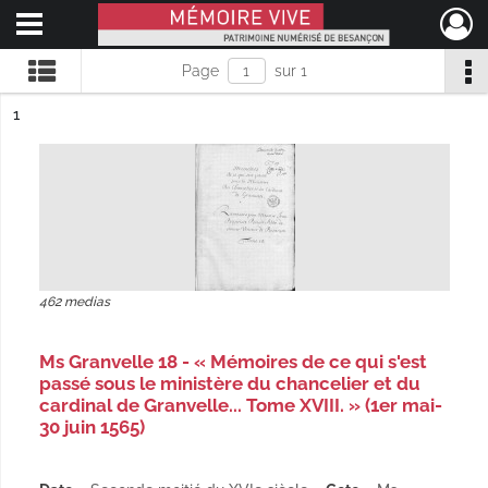
Ouvrir le menu déroulant
Mémoire Vive patrimoine numérisé de Besançon
Page
sur 1
ésultat n°
1
462 medias
Ms Granvelle 18 - « Mémoires de ce qui s'est
passé sous le ministère du chancelier et du
cardinal de Granvelle... Tome XVIII. » (1er mai-
30 juin 1565)