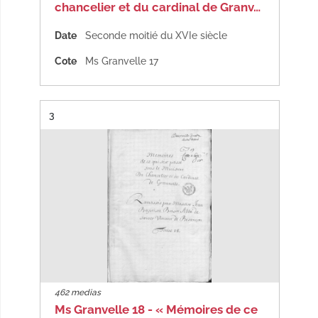
chancelier et du cardinal de Granv…
Date
Seconde moitié du XVIe siècle
Cote
Ms Granvelle 17
Résultat n°
3
462 medias
Ms Granvelle 18 - « Mémoires de ce