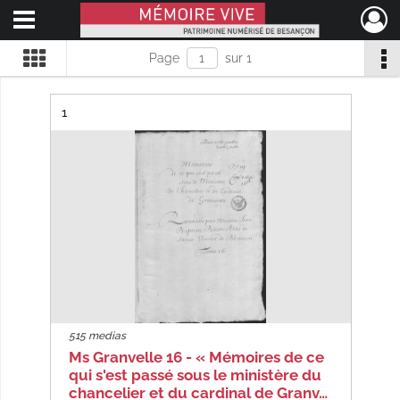
Ouvrir le menu déroulant
Mémoire Vive patrimoine numérisé de Besançon
Page
sur 1
Résultat n°
1
515 medias
Ms Granvelle 16 - « Mémoires de ce
qui s'est passé sous le ministère du
chancelier et du cardinal de Granv…