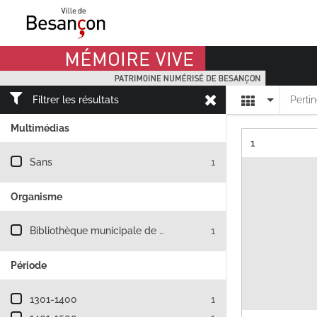
Mémoire Vive patrimoine numérisé de Besançon
Affichage
Filtrer les résultats
Perti
Multimédias
Résultat n°
1
Filtre les résultats par : Multimédias
Sans
1
Organisme
Filtre les résultats par : Organisme
Bibliothèque municipale de Besançon
1
Période
Filtre les résultats par : Période
1301-1400
1