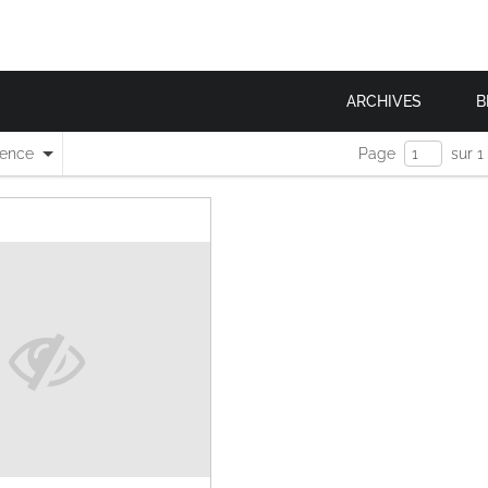
ARCHIVES
B
nence
Page
sur 1