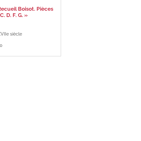
Recueil Boisot. Pièces
C. D. F. G. »
VIIe siècle
10