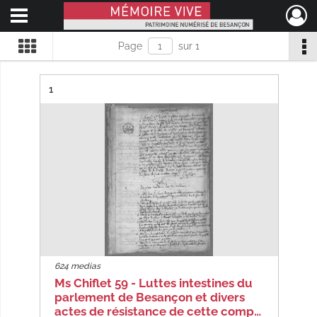
Ouvrir le menu déroulant
Mémoire Vive patrimoine numérisé de Besançon
Page
sur 1
Résultat n°
1
624 medias
Ms Chiflet 59 - Luttes intestines du
parlement de Besançon et divers
actes de résistance de cette comp…