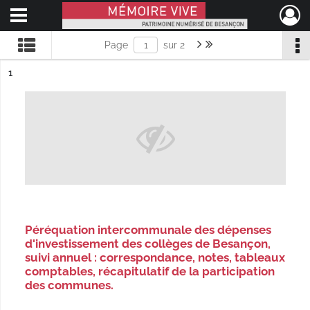
Ouvrir le menu déroulant
Mémoire Vive patrimoine numérisé de Besançon
Page suivante : 1/2
Dernière page
Page
sur 2
ésultat n°
1
Péréquation intercommunale des dépenses
d'investissement des collèges de Besançon,
suivi annuel : correspondance, notes, tableaux
comptables, récapitulatif de la participation
des communes.