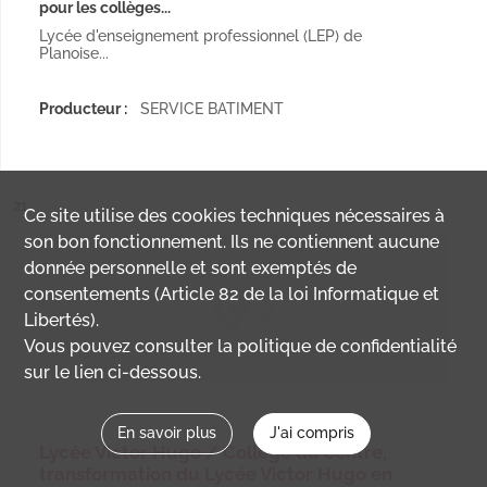
pour les collèges...
Lycée d'enseignement professionnel (LEP) de
Planoise...
Producteur :
SERVICE BATIMENT
ésultat n°
21
Ce site utilise des
cookies
techniques nécessaires à
son bon fonctionnement. Ils ne contiennent aucune
donnée personnelle et sont exemptés de
consentements (Article 82 de la loi Informatique et
Libertés).
Vous pouvez consulter la politique de confidentialité
sur le lien ci-dessous.
En savoir plus
J'ai compris
Lycée Victor Hugo / Collège du centre,
transformation du Lycée Victor Hugo en