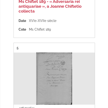
Ms Chiflet 189 - « Adversaria rei
antiquariae », a Joanne Chifletio
collecta
Date
XVIe-XVIIe siècle
Cote
Ms Chiflet 189
Résultat n°
5