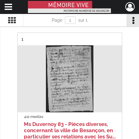
Ouvrir le menu déroulant
Mémoire Vive patrimoine numérisé de Besançon
Page
sur 1
Résultat n°
1
411 medias
Ms Duvernoy 83 - Pièces diverses,
concernant la ville de Besançon, en
particulier ses relations avec les Su…