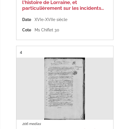
l'histoire de Lorraine, et
particulièrement sur les incidents…
Date
XVIe-XVIIe siècle
Cote
Ms Chiflet 30
Résultat n°
4
206 medias