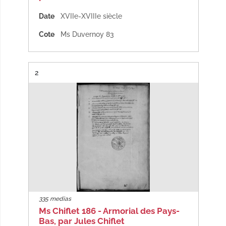
Date
XVIIe-XVIIIe siècle
Cote
Ms Duvernoy 83
Résultat n°
2
335 medias
Ms Chiflet 186 - Armorial des Pays-
Bas, par Jules Chiflet