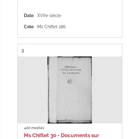
Date
XVIIe siècle
Cote
Ms Chiflet 186
Résultat n°
3
420 medias
Ms Chiflet 30 - Documents sur