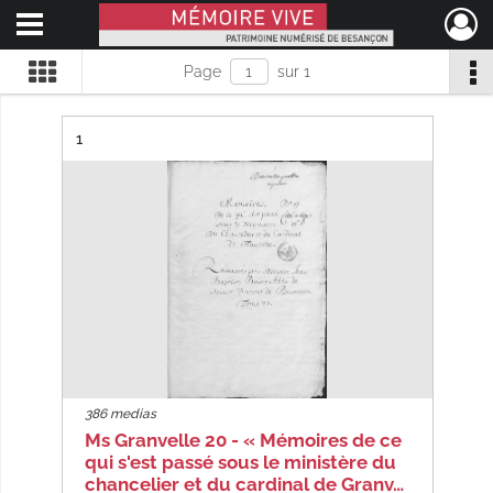
Ouvrir le menu déroulant
Mémoire Vive patrimoine numérisé de Besançon
Page
sur 1
Résultat n°
1
386 medias
Ms Granvelle 20 - « Mémoires de ce
qui s'est passé sous le ministère du
chancelier et du cardinal de Granv…