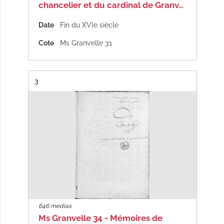
chancelier et du cardinal de Granv…
Date
Fin du XVIe siècle
Cote
Ms Granvelle 31
Résultat n°
3
646 medias
Ms Granvelle 34 - Mémoires de