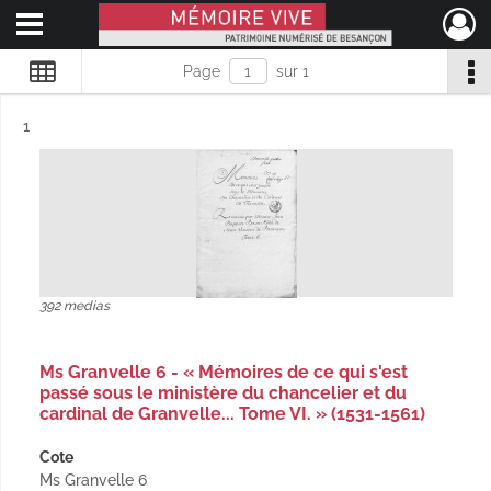
Ouvrir le menu déroulant
Mémoire Vive patrimoine numérisé de Besançon
Page
sur 1
Résultat n°
1
392 medias
Ms Granvelle 6 - « Mémoires de ce qui s'est
passé sous le ministère du chancelier et du
cardinal de Granvelle... Tome VI. » (1531-1561)
Cote
Ms Granvelle 6