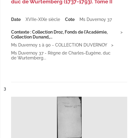
duc de Wurtemberg (1737-1793). Tome II
Date
XVIIe-XIXe siècle
Cote
Ms Duvernoy 37
Contexte : Collection Droz, Fonds de l'Académie,
Collection Dunand,...
Ms Duvernoy 1 à 90 - COLLECTION DUVERNOY
Ms Duvernoy 37 - Règne de Charles-Eugène, duc
de Wurtemberg...
ésultat n°
3