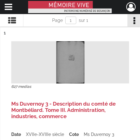
Ouvrir le menu déroulant
Mémoire Vive patrimoine numérisé de Besançon
Page
sur 1
ésultat n°
1
627 medias
Ms Duvernoy 3 - Description du comté de
Montbéliard. Tome III. Administration,
industries, commerce
Date
XVIIe-XVIIIe siècle
Cote
Ms Duvernoy 3