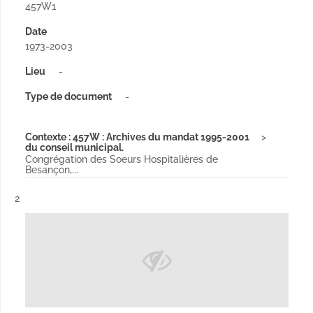
457W1
Date
1973-2003
Lieu
-
Type de document
-
Contexte : 457W : Archives du mandat 1995-2001
du conseil municipal.
Congrégation des Soeurs Hospitalières de
Besançon,...
Résultat n°
2