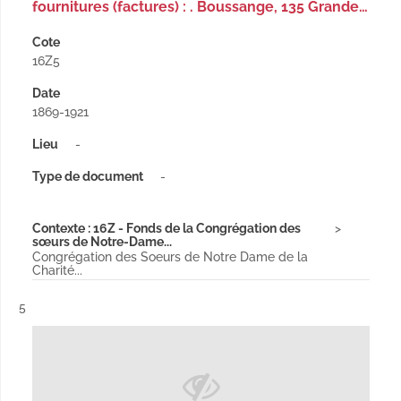
fournitures (factures) : . Boussange, 135 Grande…
Cote
16Z5
Date
1869-1921
Lieu
-
Type de document
-
Contexte : 16Z - Fonds de la Congrégation des
sœurs de Notre-Dame...
Congrégation des Soeurs de Notre Dame de la
Charité...
Résultat n°
5