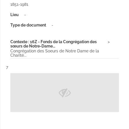
1851-1981
Lieu
-
Type de document
-
Contexte : 16Z - Fonds de la Congrégation des
sœurs de Notre-Dame...
Congrégation des Soeurs de Notre Dame de la
Charité...
Résultat n°
7