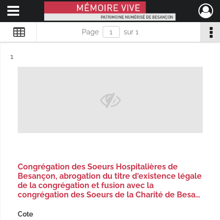
Ouvrir le menu déroulant
Mémoire Vive patrimoine numérisé de Besançon
Page
sur 1
Résultat n°
1
Congrégation des Soeurs Hospitalières de
Besançon, abrogation du titre d'existence légale
de la congrégation et fusion avec la
congrégation des Soeurs de la Charité de Besa…
Cote