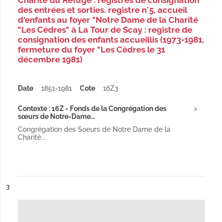
Charité du Refuge : registres de consignation
des entrées et sorties. registre n°5, accueil
d'enfants au foyer "Notre Dame de la Charité
"Les Cèdres" à La Tour de Scay : registre de
consignation des enfants accueillis (1973-1981,
fermeture du foyer "Les Cèdres le 31
décembre 1981)
Date
1851-1981
Cote
16Z3
Contexte : 16Z - Fonds de la Congrégation des
sœurs de Notre-Dame...
Congrégation des Soeurs de Notre Dame de la
Charité...
ésultat n°
3