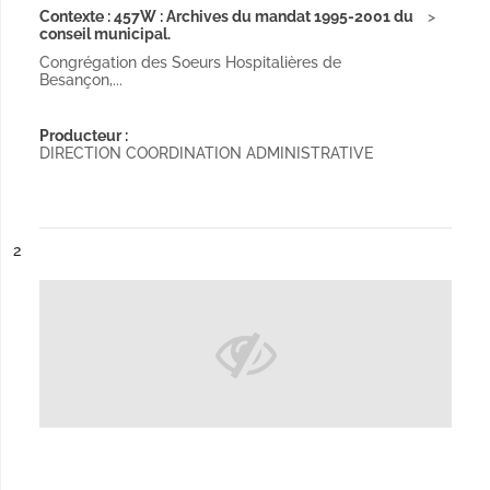
Contexte : 457W : Archives du mandat 1995-2001 du
conseil municipal.
Congrégation des Soeurs Hospitalières de
Besançon,...
Producteur :
DIRECTION COORDINATION ADMINISTRATIVE
ésultat n°
2