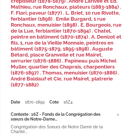
crépisseur (1878-1879) . André Larivée et Ed.
Mathieu, rue Ronchaux, plateurs (1883-1884) .
F. Flori, paveur (1877) . L. Briet, 10 rue Rivotte,
ferblantier (1898) . Emile Burgard, 1 rue
Ronchaux, menuisier (1898) . E. Bourgeois, rue
de la Lue, ferblantier (1870-1894) . Chatel,
peintre en bâtiment (1870-1874) . A. Denizot et
fils, 1, rue de la Vieille Monnaie, peintres en
bâtiment (1875-1879, 1895-1898) . Auguste
Bétard, place Granvelle et rue Mairet,
serrurier (1876-1886) . Papineau puis Michel
Muller, quartier des Chaprais, charpentiers
(1876-1897) . Thomas, menuisier (1870-1886) .
André Baldauf et Cie, rue Mairet, platrerie
(1877-1882)
Date
1870-1899
Cote
16Z4
Contexte : 16Z - Fonds de la Congrégation des
sœurs de Notre-Dame...
Congrégation des Soeurs de Notre Dame de la
Charité...