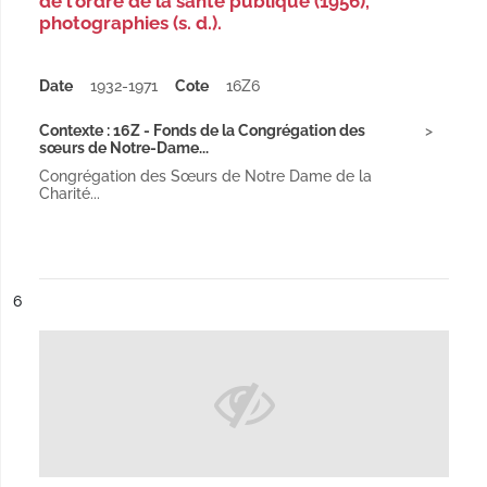
de l'ordre de la santé publique (1956),
photographies (s. d.).
Date
1932-1971
Cote
16Z6
Contexte : 16Z - Fonds de la Congrégation des
sœurs de Notre-Dame...
Congrégation des Sœurs de Notre Dame de la
Charité...
ésultat n°
6