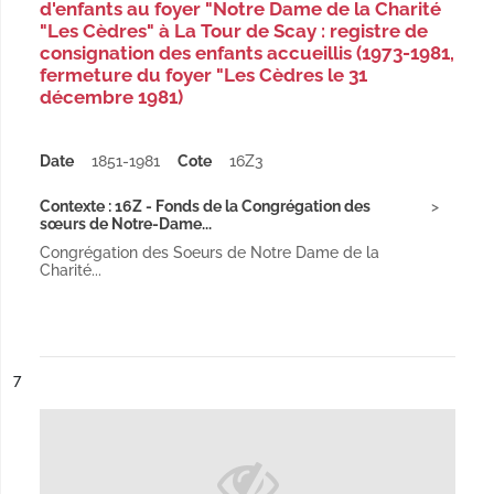
d'enfants au foyer "Notre Dame de la Charité
"Les Cèdres" à La Tour de Scay : registre de
consignation des enfants accueillis (1973-1981,
fermeture du foyer "Les Cèdres le 31
décembre 1981)
Date
1851-1981
Cote
16Z3
Contexte : 16Z - Fonds de la Congrégation des
sœurs de Notre-Dame...
Congrégation des Soeurs de Notre Dame de la
Charité...
ésultat n°
7