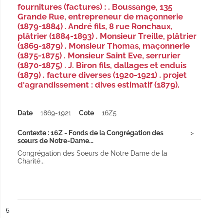
fournitures (factures) : . Boussange, 135
Grande Rue, entrepreneur de maçonnerie
(1879-1884) . André fils, 8 rue Ronchaux,
plâtrier (1884-1893) . Monsieur Treille, plâtrier
(1869-1879) . Monsieur Thomas, maçonnerie
(1875-1875) . Monsieur Saint Eve, serrurier
(1870-1875) . J. Biron fils, dallages et enduis
(1879) . facture diverses (1920-1921) . projet
d'agrandissement : dives estimatif (1879).
Date
1869-1921
Cote
16Z5
Contexte : 16Z - Fonds de la Congrégation des
sœurs de Notre-Dame...
Congrégation des Soeurs de Notre Dame de la
Charité...
ésultat n°
5