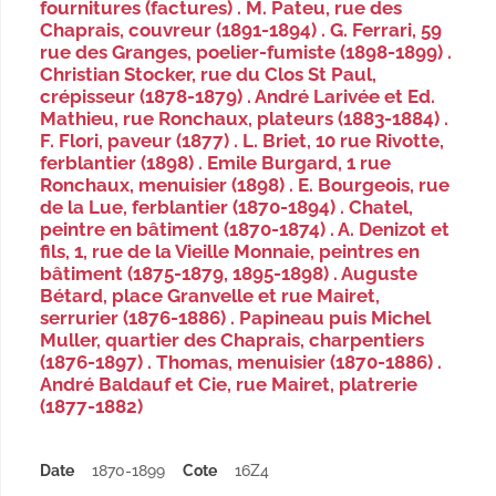
fournitures (factures) . M. Pateu, rue des
Chaprais, couvreur (1891-1894) . G. Ferrari, 59
rue des Granges, poelier-fumiste (1898-1899) .
Christian Stocker, rue du Clos St Paul,
crépisseur (1878-1879) . André Larivée et Ed.
Mathieu, rue Ronchaux, plateurs (1883-1884) .
F. Flori, paveur (1877) . L. Briet, 10 rue Rivotte,
ferblantier (1898) . Emile Burgard, 1 rue
Ronchaux, menuisier (1898) . E. Bourgeois, rue
de la Lue, ferblantier (1870-1894) . Chatel,
peintre en bâtiment (1870-1874) . A. Denizot et
fils, 1, rue de la Vieille Monnaie, peintres en
bâtiment (1875-1879, 1895-1898) . Auguste
Bétard, place Granvelle et rue Mairet,
serrurier (1876-1886) . Papineau puis Michel
Muller, quartier des Chaprais, charpentiers
(1876-1897) . Thomas, menuisier (1870-1886) .
André Baldauf et Cie, rue Mairet, platrerie
(1877-1882)
Date
1870-1899
Cote
16Z4